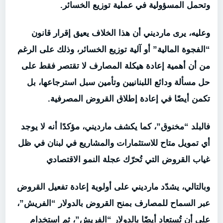
وتحمل المسؤولية في عملية توزيع الخسائر.
وعليه، يرى مارديني أن هذا الخلاف يعيق إقرار قانون
“الفجوة المالية” أو آلية توزيع الخسائر، وذلك على الرغم
من أن أهمية إعادة هيكلة المصارف لا تقتصر فقط على
حل مسألة ودائع اللبنانيين وتأمين سبل استرجاعها، بل
تكمن أيضًا في إعادة إطلاق القروض المصرفية.
فالبلد “مخنوق”، كما يكشف مارديني، مؤكدًا أنه لا يوجد
أي تمويل متاح للاستثمارات والمشاريع في لبنان في ظل
غياب القروض التي تُحرّك عجلة النمو الاقتصادي
وبالتالي، يشدّد مارديني على أولوية إعادة تفعيل القروض
عبر السماح للمصارف بمنح القروض بالدولار “الفريش”،
على أن تُستعاد أيضًا بالدولار “الفريش”، ثم استخدام