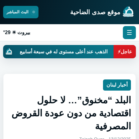
موقع صدى الضاحية
البث المباشر
☰
بيروت ☀ 29°
عاجل
⚡
الذهب عند أعلى مستوى له في سبعة أسابيع
حين تت
أخبار لبنان
البلد “مخنوق”… لا حلول
اقتصادية من دون عودة القروض
المصرفية