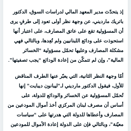
إذ يتحدّث مدير المعهد المالي لدراسات السوق، الدكتور
باتريك مارديني، عن وجهة نظر أولى تعود إلى طرفٍ يرى
أن المسؤولية تقع على عاتق المصارف، على اعتبار أنها
استحوذت على ودائع اللبنانيين ولم تُعِدها، وبالتالي فهي
مشكلة المصارف وعليها تحمّل مسؤولية “الخسائر
المالية”، وإن لم تتمكّن من إعادة الودائع “يجب تصفيتها”.
أمّا وجهة النظر الثانية، التي يعبّر عنها الطرف المناقض
للأول، فيقول الدكتور مارديني لـ”ليبانون ديبايت” إنها
تُحمّل المسؤولية عن الخسائر والودائع للدولة، على
أساس أن مصرف لبنان المركزي أخذ أموال المودعين من
المصارف وأعطاها للدولة التي هدرتها على “سياسات
معيّنة”، وبالتالي فإن على الدولة إعادة الأموال للمودعين