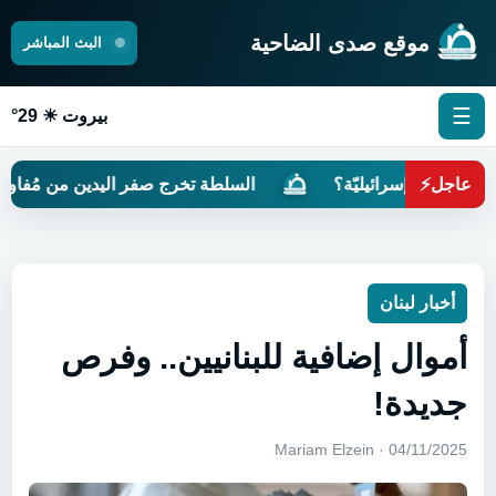
موقع صدى الضاحية
البث المباشر
☰
بيروت ☀ 29°
عاجل
⚡
َرةً إسرائيليّة؟
السلطة تخرج صفر اليدين من مُفاوضات رو
أخبار لبنان
أموال إضافية للبنانيين.. وفرص
جديدة!
04/11/2025 · Mariam Elzein