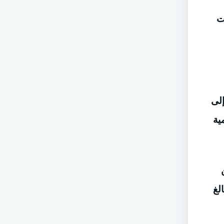
ت
إلى
المية
لغ