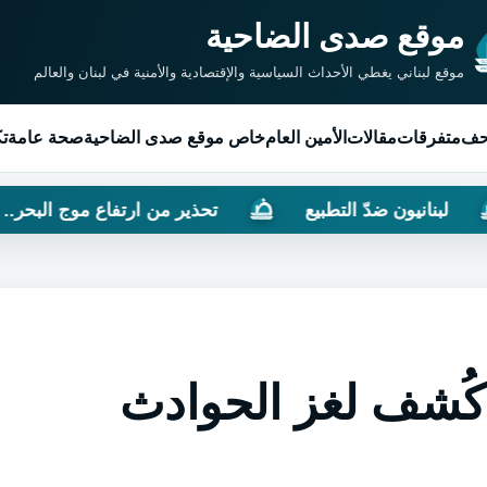
موقع صدى الضاحية
موقع لبناني يغطي الأحداث السياسية والإقتصادية والأمنية في لبنان والعالم
حف
متفرقات
مقالات
الأمين العام
خاص موقع صدى الضاحية
صحة عامة
تك
 ضدّ التطبيع
تحذير من ارتفاع موج البحر.. كيف سيكون طقس ا
 كُشف لغز الحوادث