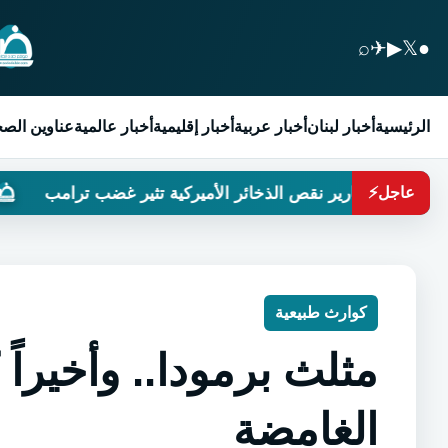
⌕
✈
▶
𝕏
●
الرئيسية
أخبار لبنان
أخبار عربية
أخبار إقليمية
أخبار عالمية
عناوين الص
قارير نقص الذخائر الأميركية تثير غضب ترامب
لبنانيون
عاجل
⚡
كوارث طبيعية
مثلث برمودا.. وأخيراً
الغامضة