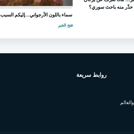
 حذّر منه باحث سوري؟
سماء باللون الأرجواني…إليكم السبب
فتح الخبر
روابط سريعة
العالم