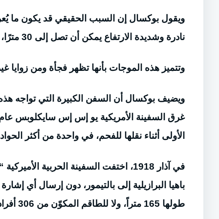
ويقول بوكسال إن السبب الحقيقي قد يكون ما يُعر
نادرة وشديدة الارتفاع يمكن أن تصل إلى 30 مترًا، أي ضعف حجم الأمواج العادية.
وتتميز هذه الموجات بأنها تظهر فجأة ومن زوايا غير
ويضيف بوكسال أن السفن الكبيرة التي تواجه هذه ا
الأولى أثناء نقلها للفحم، في واحدة من أكثر الحو
في آذار 1918، اختفت السفينة الحربية ال
باهيا البرازيلية إلى بالتيمور، دون إرسال أي إشارة 
طولها 165 متراً، ولا للطاقم المكوّن من 306 أفراد.