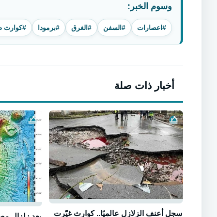
وسوم الخبر:
#اعصارات
#السفن
#الغرق
#برمودا
#كوارث ط
أخبار ذات صلة
سجل أعنف الزلازل عالميًا.. كوارث غيّرت
بعد زلزال مص