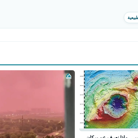
بيعية
ر… ماذا نعرف عن بركان