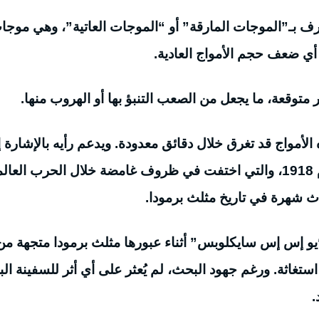
ف بـ”الموجات المارقة” أو “الموجات العاتية”، وهي موجا
 متوقعة، ما يجعل من الصعب التنبؤ بها أو الهروب منها.
لأمواج قد تغرق خلال دقائق معدودة. ويدعم رأيه بالإشارة 
غرق السفينة الأمريكية يو إس إس سايكلوبس عام 1918، والتي اختفت في ظروف غامضة خلال الحرب الع
ادث شهرة في تاريخ مثلث برمودا.
أميركية “يو إس إس سايكلوبس” أثناء عبورها مثلث برمودا متجهة من
استغاثة. ورغم جهود البحث، لم يُعثر على أي أثر للسفينة البا