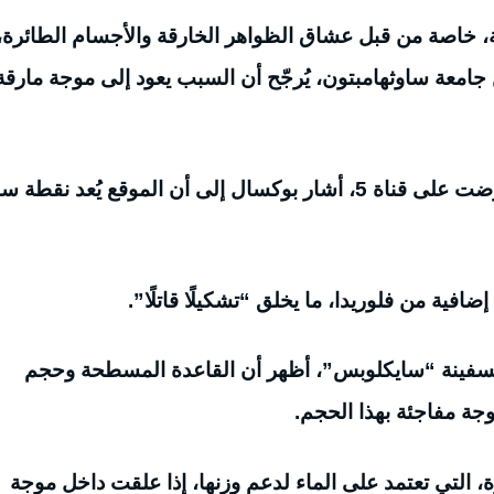
ة، خاصة من قبل عشاق الظواهر الخارقة والأجسام الطائرة،
معة ساوثهامبتون، يُرجّح أن السبب يعود إلى موجة مارقة
وفي سلسلة وثائقية بعنوان “لغز مثلث برمودا” عرضت على قناة 5، أشار بوكسال إلى أن الموقع يُعد ن
افية من فلوريدا، ما يخلق “تشكيلًا قاتلًا”.
ا لسفينة “سايكلوبس”، أظهر أن القاعدة المسطحة وحجم
وجة مفاجئة بهذا الحجم.
، التي تعتمد على الماء لدعم وزنها، إذا علقت داخل موجة