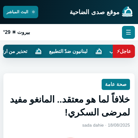
موقع صدى الضاحية
البث المباشر
☰
بيروت ☀ 29°
ضب ترامب
عاجل
⚡
لبنانيون ضدّ التطبيع
تحذير من ارتفاع موج ا
صحة عامة
خلافاً لما هو معتقد.. المانغو مفيد
لمرضى السكري!
18/08/2025 · sada dahie