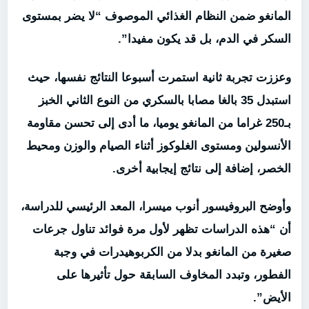
المانغو ضمن النظام الغذائي الموصوف “لا يضر بمستوى
السكر في الدم، بل قد يكون مفيدا”.
وعززت تجربة ثانية استمرت أسبوعا النتائج نفسها، حيث
استبدل 35 بالغا مصابا بالسكري من النوع الثاني الخبز
بـ250 غراما من المانغو يوميا، ما أدى إلى تحسن مقاومة
الأنسولين ومستوى الغلوكوز أثناء الصيام والوزن ومحيط
الخصر، إضافة إلى نتائج إيجابية أخرى.
وأوضح البروفيسور أنوب ميسرا، المعد الرئيسي للدراسة،
أن “هذه الدراسات تظهر لأول مرة فوائد تناول جرعات
صغيرة من المانغو بدلا من الكربوهيدرات في وجبة
الفطور، وتبدد المخاوف السابقة حول تأثيرها على
الأيض”.