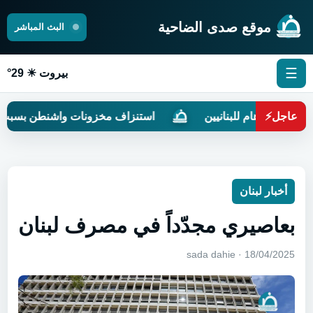
موقع صدى الضاحية
البث المباشر
☰
بيروت ☀ 29°
عاجل
⚡
 الأوهام للبنانيين
استنزاف مخزونات واشنطن بسبب الحرب 
أخبار لبنان
بعاصيري مجدّداً في مصرف لبنان
18/04/2025 · sada dahie