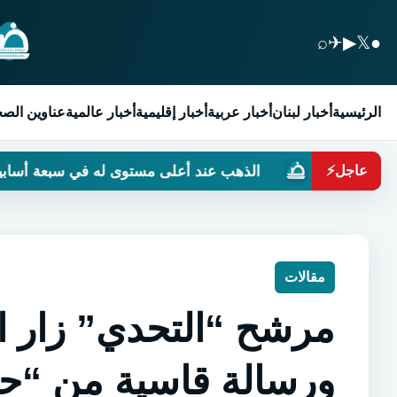
⌕
✈
▶
𝕏
●
الرئيسية
أخبار لبنان
أخبار عربية
أخبار إقليمية
أخبار عالمية
عناوين الص
الذهب عند أعلى مستوى له في سبعة أسابيع
ح
عاجل
⚡
مقالات
مرشح “التحدي” زار 
ورسالة قاسية من “حز