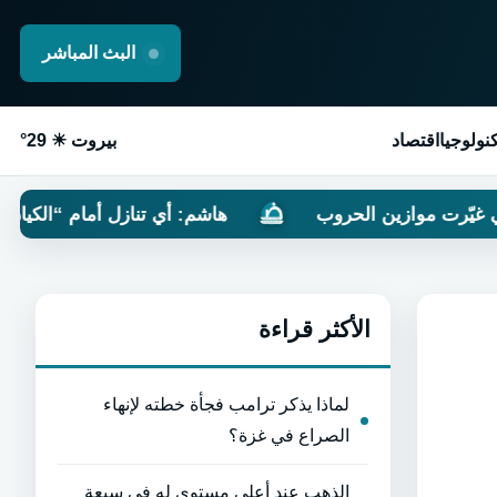
البث المباشر
نولوجيا
اقتصاد
بيروت ☀ 29°
ن الحروب
هاشم: أي تنازل أمام “الكيان” سيدفعه إلى ا
الأكثر قراءة
لماذا يذكر ترامب فجأة خطته لإنهاء
الصراع في غزة؟
الذهب عند أعلى مستوى له في سبعة