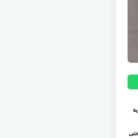
ية
حتى