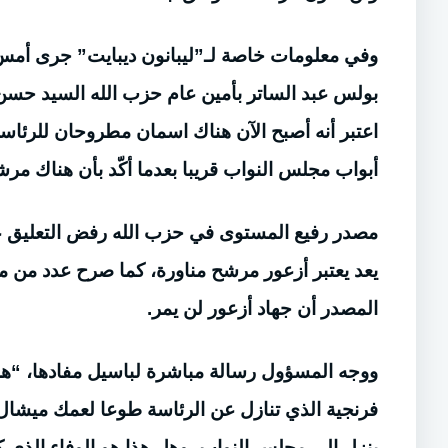
وفي معلومات خاصة لـ”ليبانون ديبايت” جرى أمس
بولس عبد الساتر بأمين عام حزب الله السيد حسن ن
اعتبر أنه أصبح الآن هناك اسمان مطروحان للرئاسة
أبواب مجلس النواب قريبا بعدما أكّد بأن هناك مر
مصدر رفيع المستوى في حزب الله رفض التعليق على 
يعد يعتبر أزعور مرشح مناورة، كما صرح عدد من مس
المصدر أن جهاد أزعور لن يمر.
ووجه المسؤول رسالة مباشرة لباسيل مفادها، “هل 
ينزل إلى مجلس النواب، وهل هذا هو الوفاء الذي ك