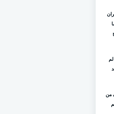
ران
ا
لم
د
 من
ى 70 صوتا، ولم