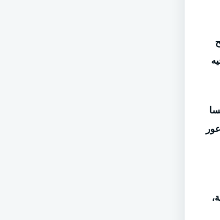
ح
يه
سا
عور
ة،