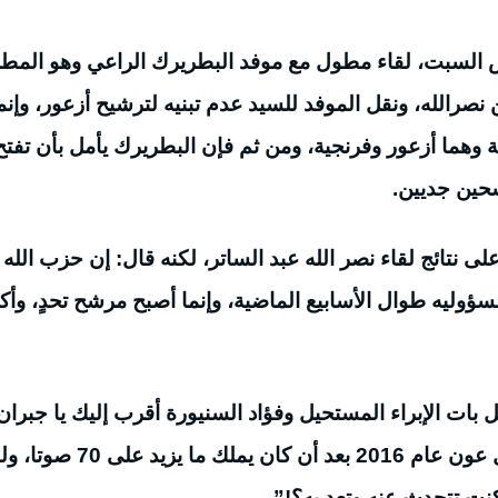
 السبت، لقاء مطول مع موفد البطريرك الراعي وهو المط
صرالله، ونقل الموفد للسيد عدم تبنيه لترشيح أزعور، وإنم
 وهما أزعور وفرنجية، ومن ثم فإن البطريرك يأمل بأن تفتح
شحين جديين.
نتائج لقاء نصر الله عبد الساتر، لكنه قال: إن حزب الله 
ؤوليه طوال الأسابيع الماضية، وإنما أصبح مرشح تحدٍ، وأك
بات الإبراء المستحيل وفؤاد السنيورة أقرب إليك يا جبران
فرنجية الذي تنازل عن الرئاسة طوعا لعمك ميشال عون عام 2016 بعد أن كان يملك ما يزيد عل
نت تتحدث عنه وتعد به؟!”.