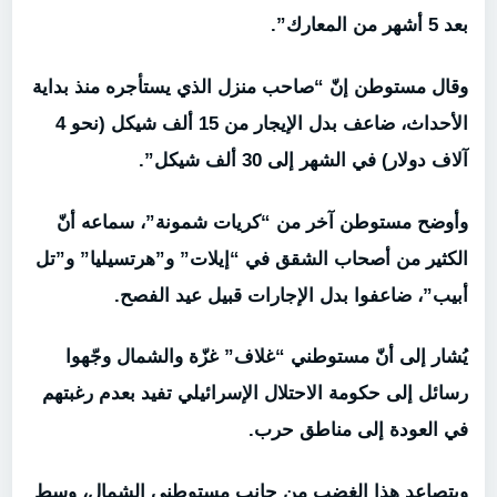
بعد 5 أشهر من المعارك”.
وقال مستوطن إنّ “صاحب منزل الذي يستأجره منذ بداية
الأحداث، ضاعف بدل الإيجار من 15 ألف شيكل (نحو 4
آلاف دولار) في الشهر إلى 30 ألف شيكل”.
وأوضح مستوطن آخر من “كريات شمونة”، سماعه أنّ
الكثير من أصحاب الشقق في “إيلات” و”هرتسيليا” و”تل
أبيب”، ضاعفوا بدل الإجارات قبيل عيد الفصح.
يُشار إلى أنّ مستوطني “غلاف” غزّة والشمال وجّهوا
رسائل إلى حكومة الاحتلال الإسرائيلي تفيد بعدم رغبتهم
في العودة إلى مناطق حرب.
ويتصاعد هذا الغضب من جانب مستوطني الشمال، وسط