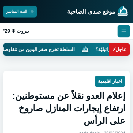
موقع صدى الضاحية
البث المباشر
☰
بيروت ☀ 29°
عاجل
⚡
ً إسرائيليّة؟
السلطة تخرج صفر اليدين من مُفاوضات روما
اخبار اقليمية
إعلام العدو نقلاً عن مستوطنين:
ارتفاع إيجارات المنازل صاروخ
على الرأس